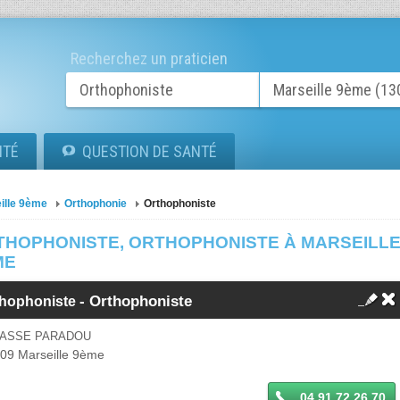
Recherchez un praticien
ITÉ
QUESTION DE SANTÉ
ille 9ème
Orthophonie
Orthophoniste
THOPHONISTE, ORTHOPHONISTE À MARSEILL
ME
-
Orthophoniste
thophoniste
PASSE PARADOU
009
Marseille 9ème
04 91 72 26 70