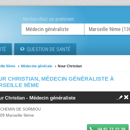
Recherchez un praticien
ITÉ
QUESTION DE SANTÉ
ille 9ème
Médecine générale
Nour Christian
UR CHRISTIAN, MÉDECIN GÉNÉRALISTE À
RSEILLE 9ÈME
-
Médecin généraliste
ur Christian
 CHEMIN DE SORMIOU
009
Marseille 9ème
04 91 72 22 38