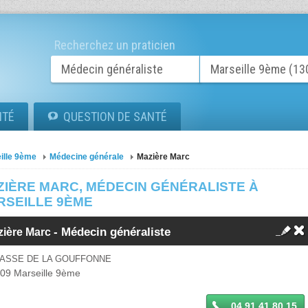
Recherchez un praticien
ITÉ
QUESTION DE SANTÉ
ille 9ème
Médecine générale
Mazière Marc
ZIÈRE MARC, MÉDECIN GÉNÉRALISTE À
RSEILLE 9ÈME
-
Médecin généraliste
zière Marc
PASSE DE LA GOUFFONNE
009
Marseille 9ème
04 91 41 80 15