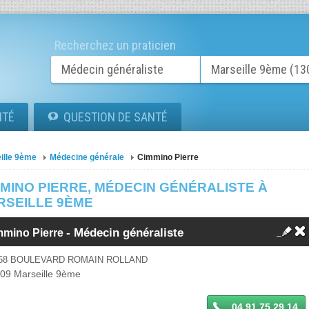
Recherchez un praticien
ITÉ
QUESTION DE SANTÉ
ille 9ème
Médecine générale
Cimmino Pierre
MINO PIERRE, MÉDECIN GÉNÉRALISTE À
RSEILLE 9ÈME
-
Médecin généraliste
mmino Pierre
258 BOULEVARD ROMAIN ROLLAND
009
Marseille 9ème
04 91 75 29 14