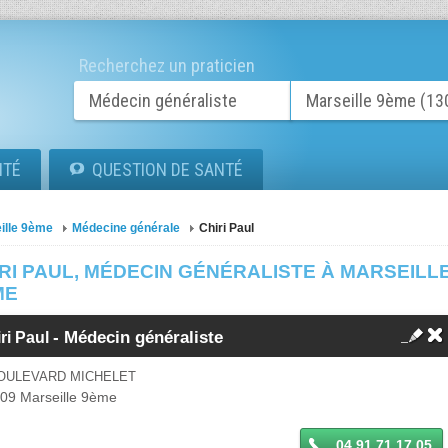
Recherchez un praticien
ITÉ
QUESTION DE SANTÉ
ille 9ème
Médecine générale
Chiri Paul
RI PAUL, MÉDECIN GÉNÉRALISTE À MARSEILL
ME
-
Médecin généraliste
ri Paul
BOULEVARD MICHELET
009
Marseille 9ème
04 91 71 17 05