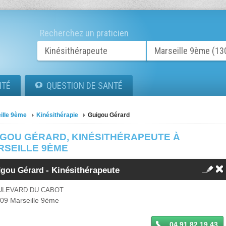
Recherchez un praticien
ITÉ
QUESTION DE SANTÉ
ille 9ème
Kinésithérapie
Guigou Gérard
IGOU GÉRARD, KINÉSITHÉRAPEUTE À
RSEILLE 9ÈME
-
Kinésithérapeute
igou Gérard
ULEVARD DU CABOT
009
Marseille 9ème
04 91 82 19 43