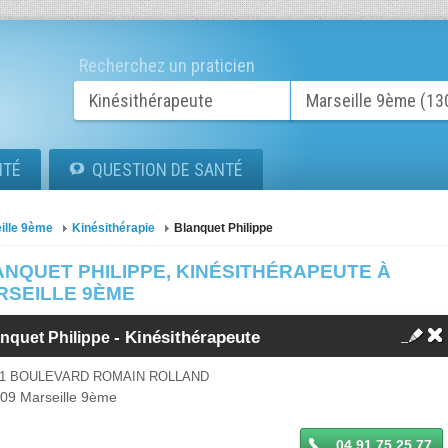
Recherchez un praticien
ITÉ
QUESTION DE SANTÉ
ille 9ème
Kinésithérapie
Blanquet Philippe
ANQUET PHILIPPE, KINÉSITHÉRAPEUTE À
RSEILLE 9ÈME
-
Kinésithérapeute
anquet Philippe
91 BOULEVARD ROMAIN ROLLAND
009
Marseille 9ème
04 91 75 25 77