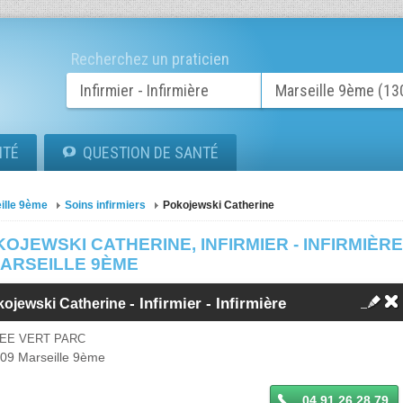
Recherchez un praticien
ITÉ
QUESTION DE SANTÉ
ille 9ème
Soins infirmiers
Pokojewski Catherine
OJEWSKI CATHERINE, INFIRMIER - INFIRMIÈR
MARSEILLE 9ÈME
-
Infirmier - Infirmière
kojewski Catherine
LEE VERT PARC
009
Marseille 9ème
04 91 26 28 79