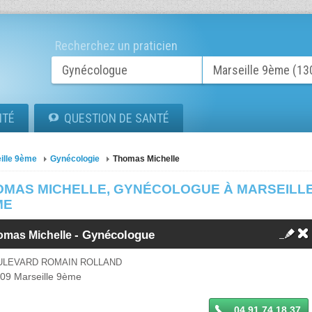
Recherchez un praticien
ITÉ
QUESTION DE SANTÉ
ille 9ème
Gynécologie
Thomas Michelle
OMAS MICHELLE, GYNÉCOLOGUE À MARSEILL
ME
-
Gynécologue
omas Michelle
ULEVARD ROMAIN ROLLAND
009
Marseille 9ème
04 91 74 18 37