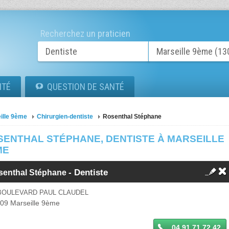
Recherchez un praticien
ITÉ
QUESTION DE SANTÉ
ille 9ème
Chirurgien-dentiste
Rosenthal Stéphane
SENTHAL STÉPHANE, DENTISTE À MARSEILLE
ME
- Dentiste
senthal Stéphane
 BOULEVARD PAUL CLAUDEL
009
Marseille 9ème
04 91 71 72 42