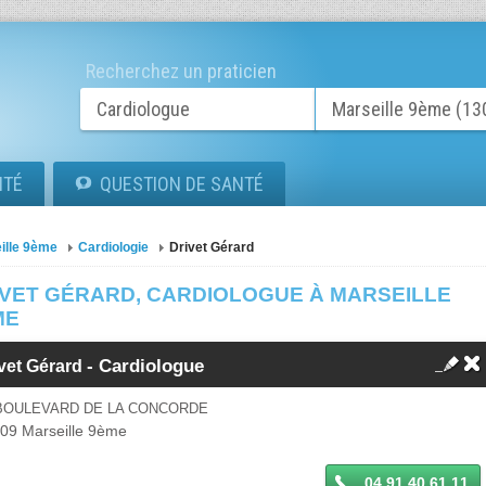
Recherchez un praticien
ITÉ
QUESTION DE SANTÉ
ille 9ème
Cardiologie
Drivet Gérard
IVET GÉRARD, CARDIOLOGUE À MARSEILLE
ME
-
Cardiologue
vet Gérard
 BOULEVARD DE LA CONCORDE
009
Marseille 9ème
04 91 40 61 11