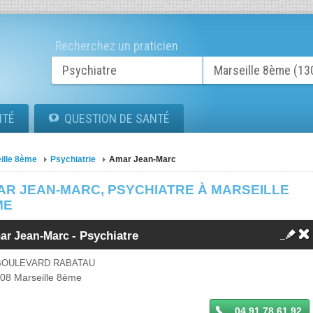
Recherchez un praticien
ITÉ
QUESTION DE SANTÉ
ille 8ème
Psychiatrie
Amar Jean-Marc
AR JEAN-MARC, PSYCHIATRE À MARSEILLE
ME
-
Psychiatre
ar Jean-Marc
 BOULEVARD RABATAU
008
Marseille 8ème
04 91 78 61 92