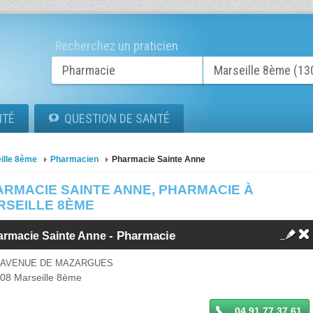
Recherchez un praticien
ITÉ
QUESTION DE SANTÉ
ille 8ème
Pharmacien
Pharmacie Sainte Anne
ARMACIE SAINTE ANNE, PHARMACIE À
RSEILLE 8ÈME
- Pharmacie
armacie Sainte Anne
4 AVENUE DE MAZARGUES
008
Marseille 8ème
04 91 77 37 61