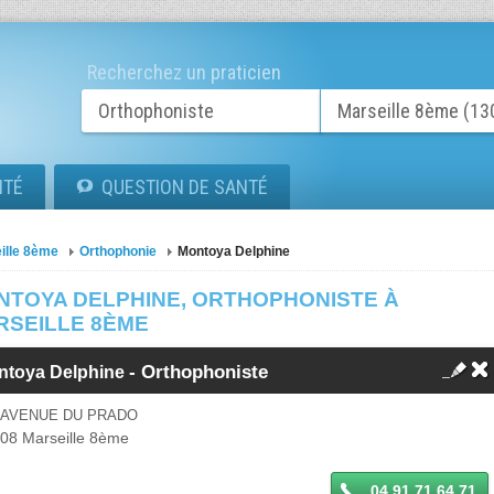
Recherchez un praticien
ITÉ
QUESTION DE SANTÉ
ille 8ème
Orthophonie
Montoya Delphine
NTOYA DELPHINE, ORTHOPHONISTE À
RSEILLE 8ÈME
-
Orthophoniste
ntoya Delphine
6 AVENUE DU PRADO
008
Marseille 8ème
04 91 71 64 71