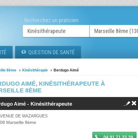
Recherchez un praticien
ITÉ
QUESTION DE SANTÉ
ille 8ème
Kinésithérapie
Berdugo Aimé
RDUGO AIMÉ, KINÉSITHÉRAPEUTE À
RSEILLE 8ÈME
-
Kinésithérapeute
rdugo Aimé
 AVENUE DE MAZARGUES
008
Marseille 8ème
04 91 71 33 39