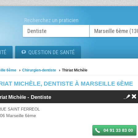
Recherchez un praticien
ITÉ
QUESTION DE SANTÉ
ille 6ème
Chirurgien-dentiste
Thiriat Michèle
RIAT MICHÈLE, DENTISTE À MARSEILLE 6ÈME
- Dentiste
riat Michèle
RUE SAINT FERREOL
006
Marseille 6ème
04 91 33 83 00