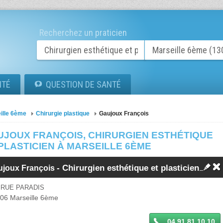
Recherchez un praticien
ITÉ
QUESTION DE SANTÉ
ille 6ème
Chirurgie plastique
Gaujoux François
UJOUX FRANÇOIS, CHIRURGIEN ESTHÉTIQUE
PLASTICIEN À MARSEILLE 6ÈME
-
Chirurgien esthétique et plasticien
ujoux François
 RUE PARADIS
006
Marseille 6ème
04 91 81 10 10