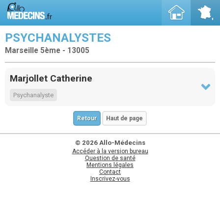
PSYCHANALYSTES
Marseille 5ème - 13005
Marjollet Catherine
Psychanalyste
Retour
Haut de page
© 2026 Allo-Médecins
Accéder à la version bureau
Question de santé
Mentions légales
Contact
Inscrivez-vous