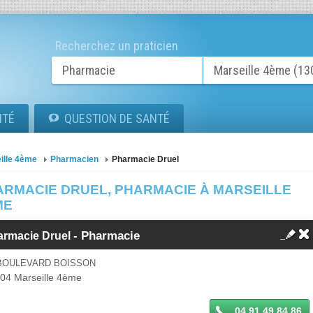
Recherchez un praticien
ITÉ
QUESTION DE SANTÉ
ille 4ème
Pharmacien
Pharmacie Druel
ARMACIE DRUEL, PHARMACIE À MARSEILLE
ME
- Pharmacie
armacie Druel
 BOULEVARD BOISSON
004
Marseille 4ème
04 91 49 84 86