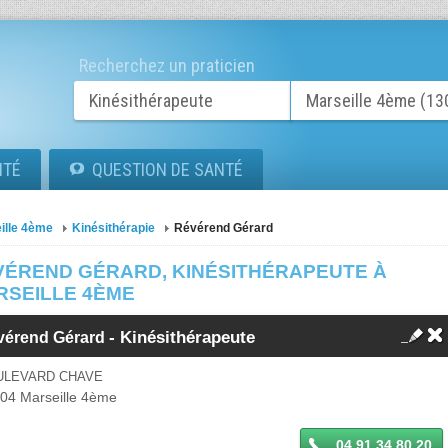
Recherchez un praticien
ITÉ
QUESTION DE SANTÉ
ille 4ème
Kinésithérapie
Révérend Gérard
VÉREND GÉRARD, KINÉSITHÉRAPEUTE À
RSEILLE 4ÈME
-
Kinésithérapeute
vérend Gérard
ULEVARD CHAVE
004
Marseille 4ème
04 91 34 80 20