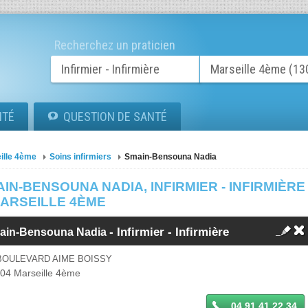
Recherchez un praticien
ITÉ
QUESTION DE SANTÉ
ille 4ème
Soins infirmiers
Smain-Bensouna Nadia
IN-BENSOUNA NADIA, INFIRMIER - INFIRMIÈRE
MARSEILLE 4ÈME
-
Infirmier - Infirmière
ain-Bensouna Nadia
BOULEVARD AIME BOISSY
004
Marseille 4ème
04 91 41 22 34