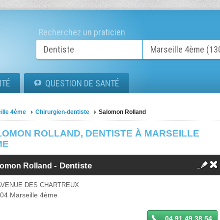
Recherchez un praticien
ITÉ
QUESTION DE SANTÉ
ille 4ème
Chirurgien-dentiste
Salomon Rolland
LOMON ROLLAND, DENTISTE À MARSEILLE
ME
- Dentiste
lomon Rolland
 AVENUE DES CHARTREUX
004
Marseille 4ème
04 91 49 38 54