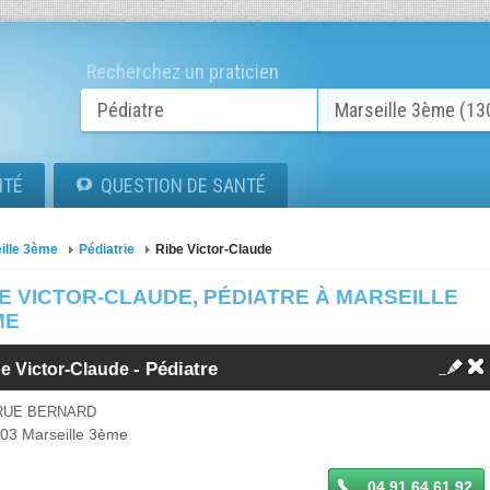
Recherchez un praticien
ITÉ
QUESTION DE SANTÉ
ille 3ème
Pédiatrie
Ribe Victor-Claude
E VICTOR-CLAUDE, PÉDIATRE À MARSEILLE
ME
-
Pédiatre
e Victor-Claude
 RUE BERNARD
003
Marseille 3ème
04 91 64 61 92