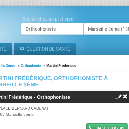
Recherchez un praticien
ITÉ
QUESTION DE SANTÉ
ille 3ème
Orthophonie
Martini Frédérique
RTINI FRÉDÉRIQUE, ORTHOPHONISTE À
RSEILLE 3ÈME
-
Orthophoniste
tini Frédérique
 PLACE BERNARD CADENAT
003
Marseille 3ème
04 91 08 82 49