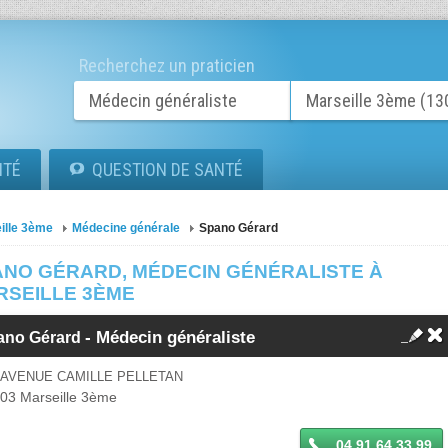
Recherchez un praticien
ITÉ
QUESTION DE SANTÉ
ille 3ème
Médecine générale
Spano Gérard
ANO GÉRARD, MÉDECIN GÉNÉRALISTE À
RSEILLE 3ÈME
-
Médecin généraliste
ano Gérard
 AVENUE CAMILLE PELLETAN
003
Marseille 3ème
04 91 64 33 99