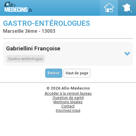
GASTRO-ENTÉROLOGUES
Marseille 3ème - 13003
Gabriellini Françoise
Gastro-entérologue
Retour
Haut de page
© 2026 Allo-Médecins
Accéder à la version bureau
Question de santé
Mentions légales
Contact
Inscrivez-vous