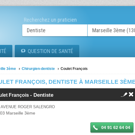
Recherchez un praticien
ITÉ
QUESTION DE SANTÉ
ille 3ème
Chirurgien-dentiste
Coulet François
ULET FRANÇOIS, DENTISTE À MARSEILLE 3ÈM
- Dentiste
ulet François
3 AVENUE ROGER SALENGRO
003
Marseille 3ème
04 91 62 64 04