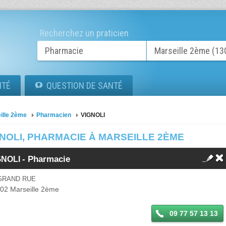
Recherchez un praticien
ITÉ
QUESTION DE SANTÉ
ille 2ème
Pharmacien
VIGNOLI
NOLI, PHARMACIE À MARSEILLE 2ÈME
- Pharmacie
GNOLI
 GRAND RUE
002
Marseille 2ème
09 77 57 13 13