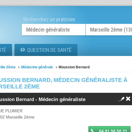
Recherchez un praticien
ITÉ
QUESTION DE SANTÉ
ille 2ème
Médecine générale
Moussion Bernard
USSION BERNARD, MÉDECIN GÉNÉRALISTE À
RSEILLE 2ÈME
-
Médecin généraliste
ussion Bernard
UE PLUMIER
002
Marseille 2ème
04 91 56 50 21