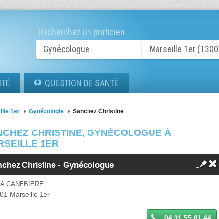
Recherchez un praticien
ITÉ
QUESTION DE SANTÉ
ille 1er
Gynécologie
Sanchez Christine
NCHEZ CHRISTINE, GYNÉCOLOGUE À
RSEILLE 1ER
-
Gynécologue
nchez Christine
LA CANEBIERE
001
Marseille 1er
04 91 55 61 44