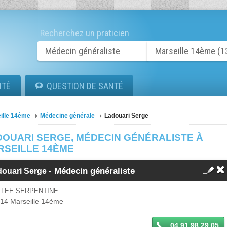
Recherchez un praticien
ITÉ
QUESTION DE SANTÉ
ille 14ème
Médecine générale
Ladouari Serge
DOUARI SERGE, MÉDECIN GÉNÉRALISTE À
RSEILLE 14ÈME
-
Médecin généraliste
douari Serge
LLEE SERPENTINE
014
Marseille 14ème
04 91 98 29 05