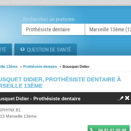
Recherchez un praticien
ITÉ
QUESTION DE SANTÉ
ille 13ème
Prothésiste dentaire
Bousquet Didier
USQUET DIDIER, PROTHÉSISTE DENTAIRE À
RSEILLE 13ÈME
-
Prothésiste dentaire
usquet Didier
SPHYNX B1
013
Marseille 13ème
04 91 61 00 98