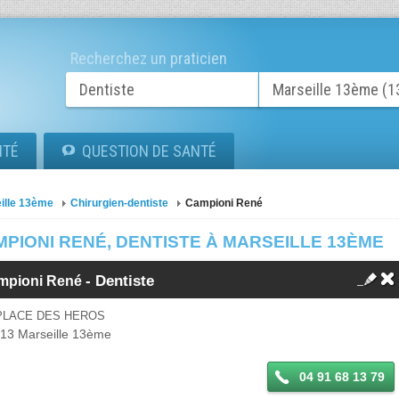
Recherchez un praticien
ITÉ
QUESTION DE SANTÉ
ille 13ème
Chirurgien-dentiste
Campioni René
PIONI RENÉ, DENTISTE À MARSEILLE 13ÈME
- Dentiste
mpioni René
 PLACE DES HEROS
013
Marseille 13ème
04 91 68 13 79