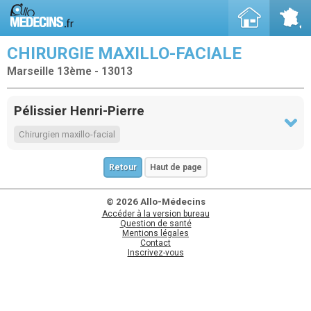
CHIRURGIE MAXILLO-FACIALE
Marseille 13ème - 13013
Pélissier Henri-Pierre
Chirurgien maxillo-facial
Retour
Haut de page
© 2026 Allo-Médecins
Accéder à la version bureau
Question de santé
Mentions légales
Contact
Inscrivez-vous