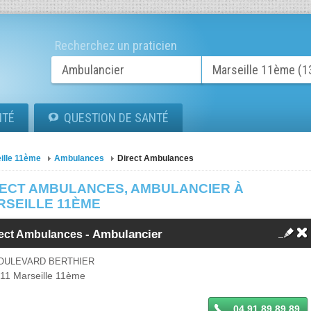
Recherchez un praticien
ITÉ
QUESTION DE SANTÉ
ille 11ème
Ambulances
Direct Ambulances
RECT AMBULANCES, AMBULANCIER À
RSEILLE 11ÈME
- Ambulancier
rect Ambulances
BOULEVARD BERTHIER
11
Marseille 11ème
04 91 89 89 89