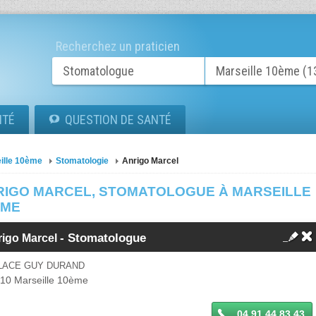
Recherchez un praticien
ITÉ
QUESTION DE SANTÉ
ille 10ème
Stomatologie
Anrigo Marcel
RIGO MARCEL, STOMATOLOGUE À MARSEILLE
ÈME
-
Stomatologue
rigo Marcel
PLACE GUY DURAND
010
Marseille 10ème
04 91 44 83 43