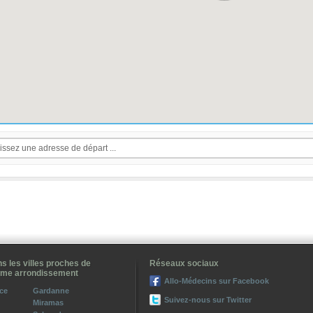
s les villes proches de
Réseaux sociaux
eme arrondissement
Allo-Médecins sur Facebook
ce
Gardanne
Suivez-nous sur Twitter
Miramas