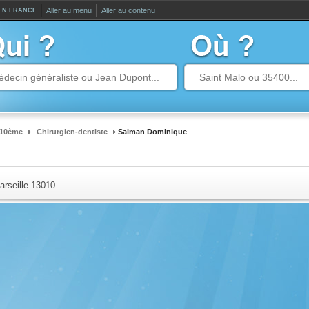
Aller au menu
Aller au contenu
 EN FRANCE
 10ème
Chirurgien-dentiste
Saiman Dominique
arseille
13010