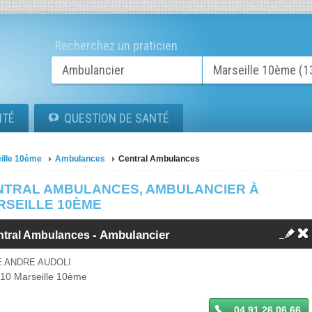
Recherchez un praticien
ITÉ
QUESTION DE SANTÉ
ille 10ème
Ambulances
Central Ambulances
NTRAL AMBULANCES, AMBULANCIER À
RSEILLE 10ÈME
- Ambulancier
ntral Ambulances
E ANDRE AUDOLI
010
Marseille 10ème
04 91 26 06 66