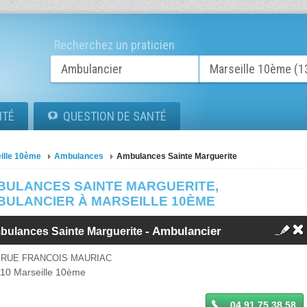
Recherchez un praticien
ITÉ
QUESTION DE SANTÉ
ille 10ème
Ambulances
Ambulances Sainte Marguerite
BULANCES SAINTE MARGUERITE,
BULANCIER À MARSEILLE 10ÈME
- Ambulancier
bulances Sainte Marguerite
 RUE FRANCOIS MAURIAC
010
Marseille 10ème
04 91 75 38 58