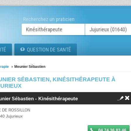
Recherchez un praticien
ITÉ
QUESTION DE SANTÉ
érapie
Meunier Sébastien
UNIER SÉBASTIEN, KINÉSITHÉRAPEUTE À
JURIEUX
-
Kinésithérapeute
unier Sébastien
E DE ROSSILLON
640
Jujurieux
04 74 36 83 46