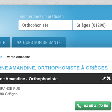
Recherchez un praticien
ITÉ
QUESTION DE SANTÉ
ie
Verne Amandine
RNE AMANDINE, ORTHOPHONISTE À GRIÈGES
-
Orthophoniste
rne Amandine
 GRANDE RUE
290
Grièges
03 85 31 72 58