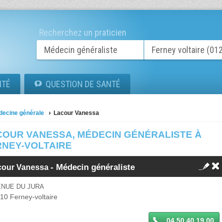
Recherchez un praticien
ITÉ
QUESTION DE SANTÉ
decine générale
Lacour Vanessa
COUR VANESSA, MÉDECIN GÉNÉRALISTE À
RNEY-VOLTAIRE
-
Médecin généraliste
cour Vanessa
ENUE DU JURA
210
Ferney-voltaire
04 50 40 19 00