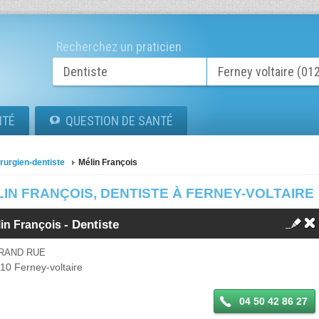
Recherchez un praticien
ITÉ
QUESTION DE SANTÉ
rurgien-dentiste
Mélin François
IN FRANÇOIS, DENTISTE À FERNEY-VOLTAIRE
- Dentiste
lin François
GRAND RUE
210
Ferney-voltaire
04 50 42 86 27