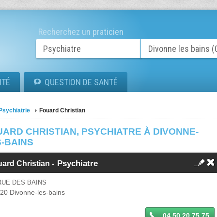
Recherchez un praticien
ITÉ
QUESTION DE SANTÉ
Psychiatrie
Fouard Christian
ARD CHRISTIAN, PSYCHIATRE À DIVONNE-
S-BAINS
-
Psychiatre
uard Christian
RUE DES BAINS
220
Divonne-les-bains
04 50 20 75 75