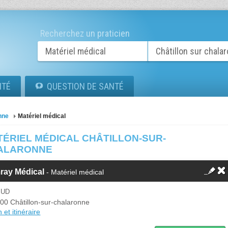
Recherchez un praticien
ITÉ
QUESTION DE SANTÉ
nne
Matériel médical
TÉRIEL MÉDICAL CHÂTILLON-SUR-
ALARONNE
ray Médical
- Matériel médical
SUD
00 Châtillon-sur-chalaronne
 et itinéraire