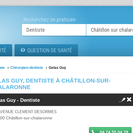
Recherchez un praticien
ITÉ
QUESTION DE SANTÉ
nne
Chirurgien-dentiste
Gelas Guy
AS GUY, DENTISTE À CHÂTILLON-SUR-
ALARONNE
- Dentiste
las Guy
 AVENUE CLEMENT DESORMES
400
Châtillon-sur-chalaronne
04 74 55 04 29