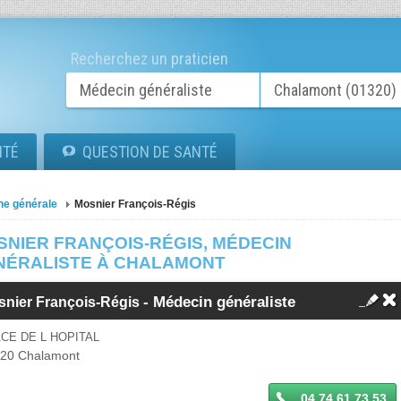
Recherchez un praticien
ITÉ
QUESTION DE SANTÉ
ne générale
Mosnier François-Régis
SNIER FRANÇOIS-RÉGIS, MÉDECIN
NÉRALISTE À CHALAMONT
-
Médecin généraliste
snier François-Régis
CE DE L HOPITAL
320
Chalamont
04 74 61 73 53