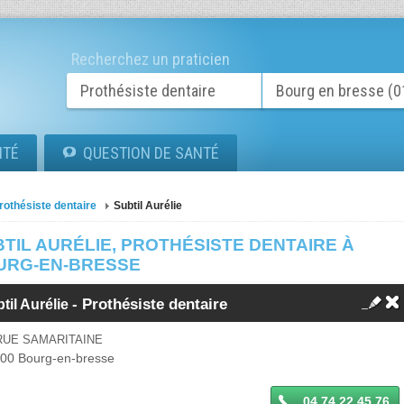
Recherchez un praticien
ITÉ
QUESTION DE SANTÉ
rothésiste dentaire
Subtil Aurélie
TIL AURÉLIE, PROTHÉSISTE DENTAIRE À
URG-EN-BRESSE
-
Prothésiste dentaire
til Aurélie
RUE SAMARITAINE
000
Bourg-en-bresse
04 74 22 45 76