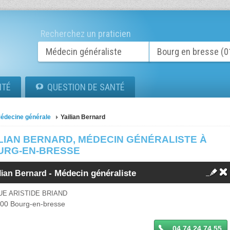
Recherchez un praticien
ITÉ
QUESTION DE SANTÉ
édecine générale
Yailian Bernard
ILIAN BERNARD, MÉDECIN GÉNÉRALISTE À
URG-EN-BRESSE
-
Médecin généraliste
lian Bernard
UE ARISTIDE BRIAND
000
Bourg-en-bresse
04 74 24 74 55