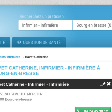
Recherchez un praticien
ITÉ
QUESTION DE SANTÉ
oins infirmiers
Havet Catherine
ET CATHERINE, INFIRMIER - INFIRMIÈRE À
URG-EN-BRESSE
-
Infirmier - Infirmière
vet Catherine
 AVENUE AMEDEE MERCIER
000
Bourg-en-bresse
04 74 45 38 12